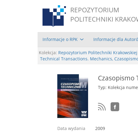
REPOZYTORIUM
POLITECHNIKI KRAKO
Informacje o RPK
Informacje dla Autor
Kolekcja:
Repozytorium Politechniki Krakowskiej
Technical Transactions. Mechanics, Czasopism
Czasopismo T
Typ: Kolekcja num
Data wydania
2009