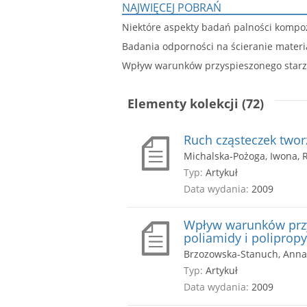
NAJWIĘCEJ POBRAŃ
Niektóre aspekty badań palności komp
Badania odporności na ścieranie mate
Wpływ warunków przyspieszonego starze
Elementy kolekcji (72)
Ruch cząsteczek twor
Michalska-Pożoga, Iwona, 
Typ:
Artykuł
Data wydania:
2009
Wpływ warunków przy
poliamidy i poliprop
Brzozowska-Stanuch, Anna, 
Typ:
Artykuł
Data wydania:
2009