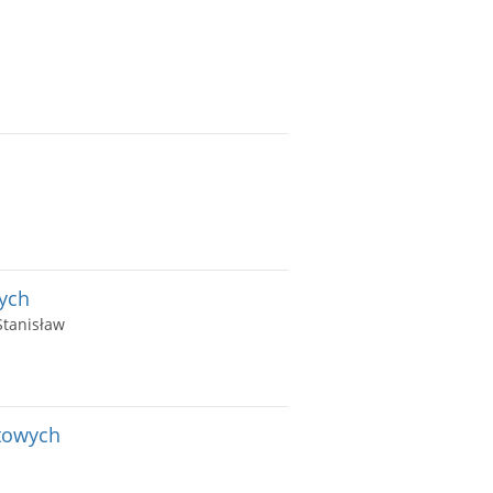
ych
Stanisław
towych