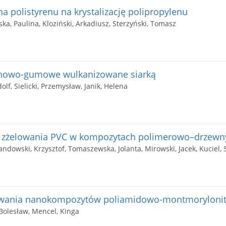
a polistyrenu na krystalizację polipropylenu
ka, Paulina, Kloziński, Arkadiusz, Sterzyński, Tomasz
anowo-gumowe wulkanizowane siarką
lf, Sielicki, Przemysław, Janik, Helena
a zżelowania PVC w kompozytach polimerowo–drzewn
andowski, Krzysztof, Tomaszewska, Jolanta, Mirowski, Jacek, Kuciel, 
ywania nanokompozytów poliamidowo-montmoryloni
 Bolesław, Mencel, Kinga