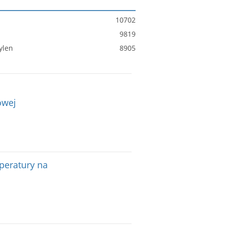
10702
9819
ylen
8905
owej
peratury na