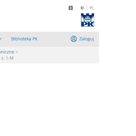
PL
Biblioteka PK
Zaloguj
hniczne
>
 z. 1-M