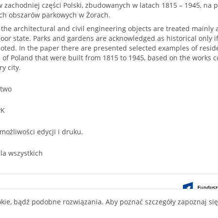
w zachodniej części Polski, zbudowanych w latach 1815 – 1945, na
ch obszarów parkowych w Żorach.
he architectural and civil engineering objects are treated mainly as
oor state. Parks and gardens are acknowledged as historical only 
oted. In the paper there are presented selected examples of resid
 of Poland that were built from 1815 to 1945, based on the works 
y city.
ctwo
PK
 możliwości edycji i druku.
la wszystkich
ontent on this
okie, bądź podobne rozwiązania. Aby poznać szczegóły zapoznaj si
ve Commons
nse.