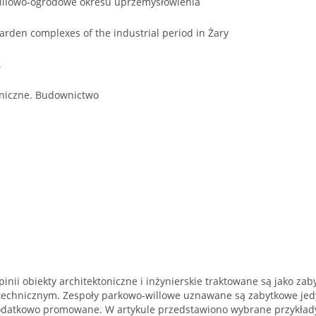
willowo-ogrodowe okresu uprzemysłowienia
arden complexes of the industrial period in Żary
.
niczne. Budownictwo
inii obiekty architektoniczne i inżynierskie traktowane są jako z
 technicznym. Zespoły parkowo-willowe uznawane są zabytkowe jed
odatkowo promowane. W artykule przedstawiono wybrane przykład