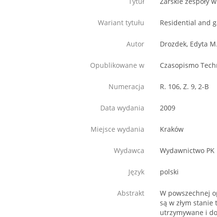
Tytuł
Żarskie zespoły 
Wariant tytułu
Residential and g
Autor
Drozdek, Edyta M
Opublikowane w
Czasopismo Tech
Numeracja
R. 106, Z. 9, 2-B
Data wydania
2009
Miejsce wydania
Kraków
Wydawca
Wydawnictwo PK
Język
polski
Abstrakt
W powszechnej op
są w złym stanie
utrzymywane i d