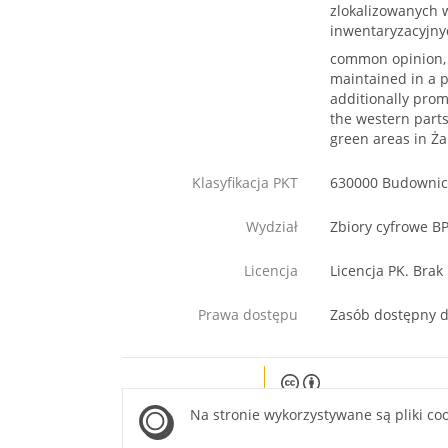
zlokalizowanych 
inwentaryzacyjny
common opinion, t
maintained in a p
additionally prom
the western parts
green areas in Żar
Klasyfikacja PKT
630000 Budowni
Wydział
Zbiory cyfrowe B
Licencja
Licencja PK. Brak
Prawa dostępu
Zasób dostępny d
Except where otherwise noted, c
Na stronie wykorzystywane są pliki co
site is licensed under a Creati
Attribution 4.0 International lice