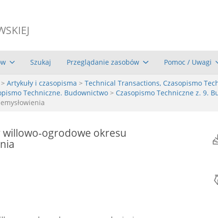
WSKIEJ
ów
Szukaj
Przeglądanie zasobów
Pomoc / Uwagi
>
Artykuły i czasopisma
>
Technical Transactions, Czasopismo Tec
asopismo Techniczne. Budownictwo
>
Czasopismo Techniczne z. 9. B
zemysłowienia
y willowo-ogrodowe okresu
nia