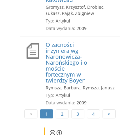
Gromysz, Krzysztof, Drobiec,
Łukasz, Pająk, Zbigniew
Typ:
Artykuł
Data wydania:
2009
O zacności
inżyniera wg
Naronowicza-
Narońskiego i o
moście
fortecznym w
twierdzy Boyen
Rymsza, Barbara, Rymsza, Janusz
Typ:
Artykuł
Data wydania:
2009
<
1
2
3
4
>
Except where otherwise noted, content on this