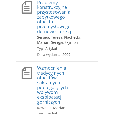
Problemy
konstrukcyjne
przystosowania
zabytkowego
obiektu
przemysłowego
do nowej funkcji
Seruga, Teresa, Płachecki,
Marian, Seręga, Szymon
Typ:
Artykuł
Data wydania:
2009
Wzmocnienia
tradycyjnych
obiektów
sakralnych
podlegających
wpływom
eksploatacji
górniczych
Kawoluk, Marian
Typ:
Artykuł