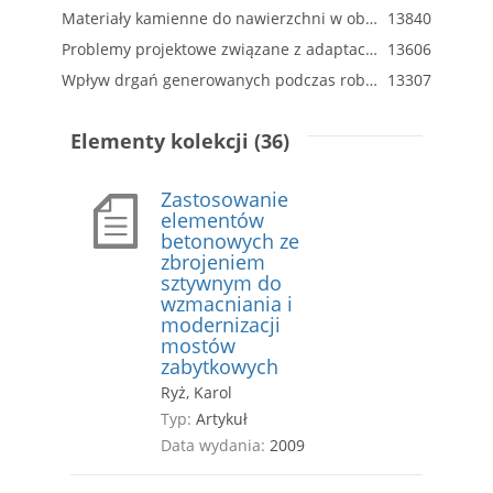
Materiały kamienne do nawierzchni w obszarach zabytkowych, w świetle zharmonizowanych wymagań europejskich
13840
Problemy projektowe związane z adaptacją budynków zabytkowych na cele użyteczności publicznej
13606
Wpływ drgań generowanych podczas robót drogowych na zabytkowe obiekty budowlane (diagnoza a posteriori)
13307
Elementy kolekcji (36)
Zastosowanie
elementów
betonowych ze
zbrojeniem
sztywnym do
wzmacniania i
modernizacji
mostów
zabytkowych
Ryż, Karol
Typ:
Artykuł
Data wydania:
2009