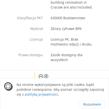
building renovation in
Cracow are also included.
Klasyfikacja PKT
630000 Budownictwo
Wydział
Zbiory cyfrowe BPK
Licencja
Licencja PK. Brak
możliwości edycji i druku.
Prawa dostępu
Zasób dostępny dla
wszystkich
Except where otherwise noted, content on this
Na stronie wykorzystywane są pliki cookie, bądź
site is licensed under a Creative Commons
Attribution 4.0 International license.
podobne rozwiązania. Aby poznać szczegóły zapoznaj
się z
polityką prywatności
.
Rozumiem