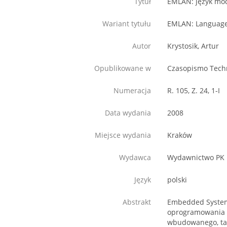
Tytuł
EMLAN: język mo
Wariant tytułu
EMLAN: Language 
Autor
Krystosik, Artur
Opublikowane w
Czasopismo Techn
Numeracja
R. 105, Z. 24, 1-I
Data wydania
2008
Miejsce wydania
Kraków
Wydawca
Wydawnictwo PK
Język
polski
Abstrakt
Embedded System 
oprogramowania 
wbudowanego, tak