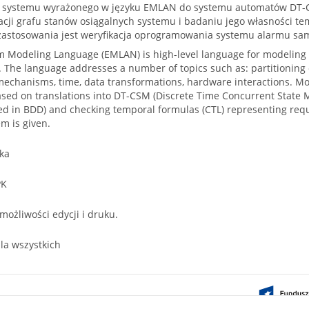
u systemu wyrażonego w języku EMLAN do systemu automatów DT-C
acji grafu stanów osiągalnych systemu i badaniu jego własności te
zastosowania jest weryfikacja oprogramowania systemu alarmu s
 Modeling Language (EMLAN) is high-level language for modelin
 The language addresses a number of topics such as: partitioning o
mechanisms, time, data transformations, hardware interactions. M
based on translations into DT-CSM (Discrete Time Concurrent State M
d in BDD) and checking temporal formulas (CTL) representing requ
em is given.
ka
PK
 możliwości edycji i druku.
la wszystkich
ontent on this