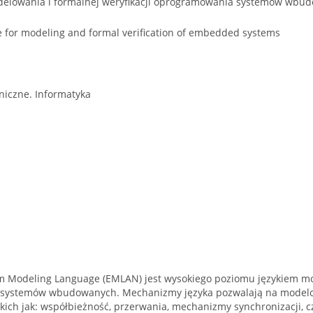
delowania i formalnej weryfikacji oprogramowania systemów wbu
for modeling and formal verification of embedded systems
iczne. Informatyka
Modeling Language (EMLAN) jest wysokiego poziomu językiem mode
systemów wbudowanych. Mechanizmy języka pozwalają na modelo
ich jak: współbieżność, przerwania, mechanizmy synchronizacji, c