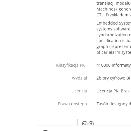
translacji model
Machines), gener
CTL. Przykładem 
Embedded System
systems software.
synchronization 
specification is 
graph (represente
of car alarm syst
Klasyfikacja PKT
410000 Informaty
Wydział
Zbiory cyfrowe B
Licencja
Licencja PK. Brak
Prawa dostępu
Zasób dostępny d
Except where otherwise noted, c