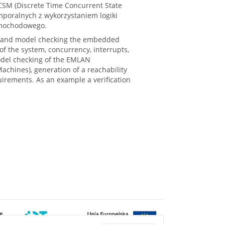
SM (Discrete Time Concurrent State
mporalnych z wykorzystaniem logiki
amochodowego.
g and model checking the embedded
f the system, concurrency, interrupts,
odel checking of the EMLAN
achines), generation of a reachability
irements. As an example a verification