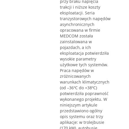
przy braku napięcia
trakcji i niższe koszty
eksploatacji. Seria
tranzystorowych napędów
asynchronicznych
opracowana w firmie
MEDCOM została
zainstalowana w
pojazdach, a ich
eksploatacja potwierdziła
wysokie parametry
użytkowe tych systemów.
Praca napędów w
zróżnicowanych
warunkach klimatycznych
(od –36ºC do +38ºC)
potwierdziła poprawność
wykonanego projektu. W
niniejszym artykule
przedstawiono ogólny
opis systemu oraz trzy
aplikacje: w trolejbusie
(170 kW), autobusie