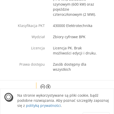
szynowym (600 kW) oraz
pojeździe
czteroczłonowym (2 MW).
Klasyfikacja PKT
430000 Elektrotechnika
Wydział
Zbiory cyfrowe BPK
Licencja
Licencja PK. Brak
możliwości edycji i druku.
Prawa dostępu
Zasób dostępny dla
wszystkich
Except where otherwise noted, content on this
Na stronie wykorzystywane są pliki cookie, bądź
site is licensed under a Creative Commons
Attribution 4.0 International license.
podobne rozwiązania. Aby poznać szczegóły zapoznaj
się z
polityką prywatności
.