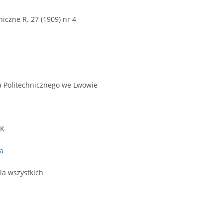
czne R. 27 (1909) nr 4
a Politechnicznego we Lwowie
PK
a
la wszystkich