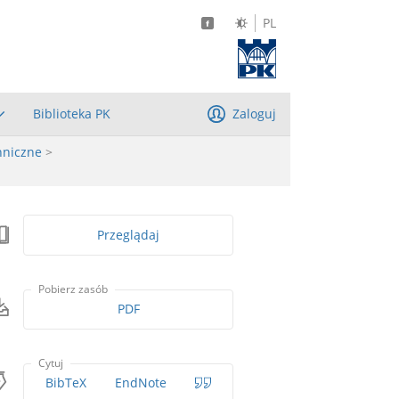
PL
Biblioteka PK
Zaloguj
hniczne
>
Przeglądaj
Pobierz zasób
PDF
Cytuj
BibTeX
EndNote