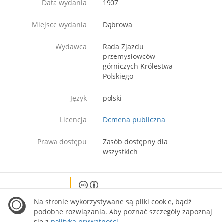
Data wydania
1907
Miejsce wydania
Dąbrowa
Wydawca
Rada Zjazdu
przemysłowców
górniczych Królestwa
Polskiego
Język
polski
Licencja
Domena publiczna
Prawa dostępu
Zasób dostępny dla
wszystkich
Except where otherwise noted, content on this
Na stronie wykorzystywane są pliki cookie, bądź
site is licensed under a Creative Commons
Attribution 4.0 International license.
podobne rozwiązania. Aby poznać szczegóły zapoznaj
się z
polityką prywatności
.