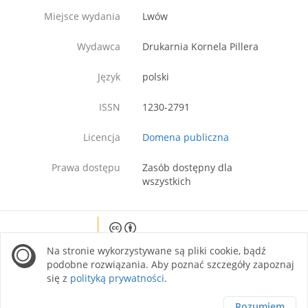
Miejsce wydania
Lwów
Wydawca
Drukarnia Kornela Pillera
Język
polski
ISSN
1230-2791
Licencja
Domena publiczna
Prawa dostępu
Zasób dostępny dla
wszystkich
Except where otherwise noted, content on this
Na stronie wykorzystywane są pliki cookie, bądź
site is licensed under a Creative Commons
Attribution 4.0 International license.
podobne rozwiązania. Aby poznać szczegóły zapoznaj
się z
polityką prywatności
.
Rozumiem