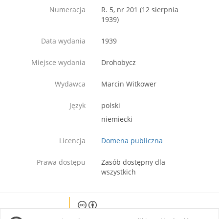
Numeracja
R. 5, nr 201 (12 sierpnia
1939)
Data wydania
1939
Miejsce wydania
Drohobycz
Wydawca
Marcin Witkower
Język
polski
niemiecki
Licencja
Domena publiczna
Prawa dostępu
Zasób dostępny dla
wszystkich
Except where otherwise noted, content on this