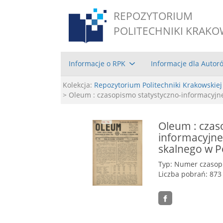
REPOZYTORIUM
POLITECHNIKI KRAKO
Informacje o RPK
Informacje dla Autor
Kolekcja:
Repozytorium Politechniki Krakowskiej
> Oleum : czasopismo statystyczno-informacyjne
Oleum : czas
informacyjne
skalnego w Po
Typ: Numer czaso
Liczba pobrań: 873