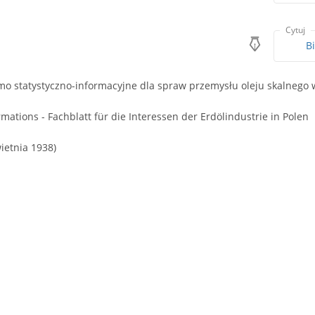
Cytuj
B
o statystyczno-informacyjne dla spraw przemysłu oleju skalnego w 
rmations - Fachblatt für die Interessen der Erdölindustrie in Polen
wietnia 1938)