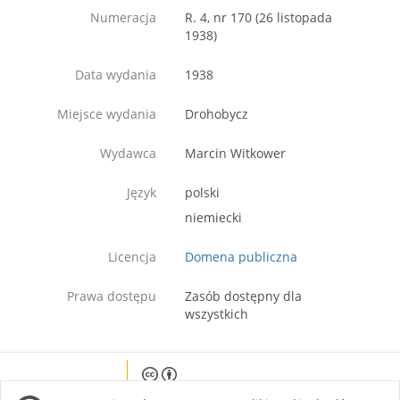
Numeracja
R. 4, nr 170 (26 listopada
1938)
Data wydania
1938
Miejsce wydania
Drohobycz
Wydawca
Marcin Witkower
Język
polski
niemiecki
Licencja
Domena publiczna
Prawa dostępu
Zasób dostępny dla
wszystkich
Except where otherwise noted, content on this