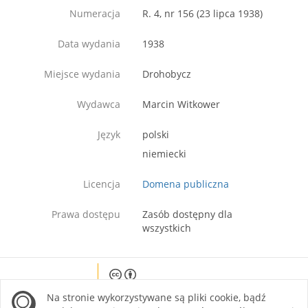
Numeracja
R. 4, nr 156 (23 lipca 1938)
Data wydania
1938
Miejsce wydania
Drohobycz
Wydawca
Marcin Witkower
Język
polski
niemiecki
Licencja
Domena publiczna
Prawa dostępu
Zasób dostępny dla
wszystkich
Except where otherwise noted, content on this
Na stronie wykorzystywane są pliki cookie, bądź
site is licensed under a Creative Commons