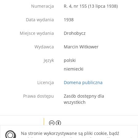
Numeracja
R. 4, nr 155 (13 lipca 1938)
Data wydania
1938
Miejsce wydania
Drohobycz
Wydawca
Marcin Witkower
Język
polski
niemiecki
Licencja
Domena publiczna
Prawa dostępu
Zasób dostępny dla
wszystkich
Except where otherwise noted, content on this
Na stronie wykorzystywane są pliki cookie, bądź
site is licensed under a Creative Commons