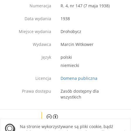
Numeracja
R. 4, nr 147 (7 maja 1938)
Data wydania
1938
Miejsce wydania
Drohobycz
Wydawca
Marcin Witkower
Język
polski
niemiecki
Licencja
Domena publiczna
Prawa dostępu
Zasób dostępny dla
wszystkich
Except where otherwise noted, content on this
Na stronie wykorzystywane są pliki cookie, bądź
site is licensed under a Creative Commons