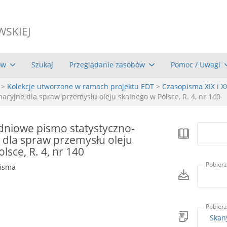
WSKIEJ
ów
Szukaj
Przeglądanie zasobów
Pomoc / Uwagi
>
Kolekcje utworzone w ramach projektu EDT
>
Czasopisma XIX i X
acyjne dla spraw przemysłu oleju skalnego w Polsce, R. 4, nr 140
dniowe pismo statystyczno-
 dla spraw przemysłu oleju
lsce, R. 4, nr 140
Pobierz
pisma
Pobierz