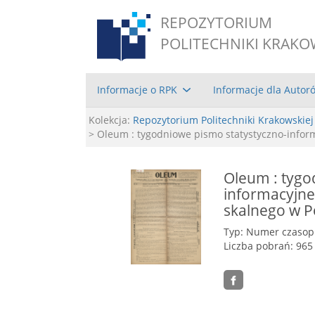
REPOZYTORIUM
POLITECHNIKI KRAKO
Informacje o RPK
Informacje dla Autor
Kolekcja:
Repozytorium Politechniki Krakowskiej
> Oleum : tygodniowe pismo statystyczno-inform
Oleum : tygo
informacyjne
skalnego w Po
Typ: Numer czaso
Liczba pobrań: 965