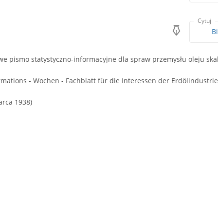
Cytuj
B
e pismo statystyczno-informacyjne dla spraw przemysłu oleju skaln
ormations - Wochen - Fachblatt für die Interessen der Erdölindustrie
arca 1938)