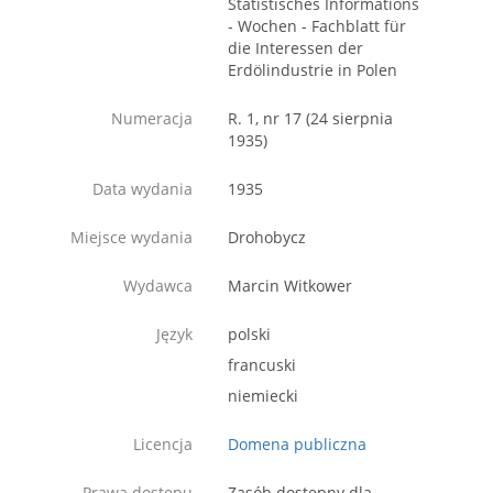
Statistisches Informations
- Wochen - Fachblatt für
die Interessen der
Erdölindustrie in Polen
Numeracja
R. 1, nr 17 (24 sierpnia
1935)
Data wydania
1935
Miejsce wydania
Drohobycz
Wydawca
Marcin Witkower
Język
polski
francuski
niemiecki
Licencja
Domena publiczna
Prawa dostępu
Zasób dostępny dla