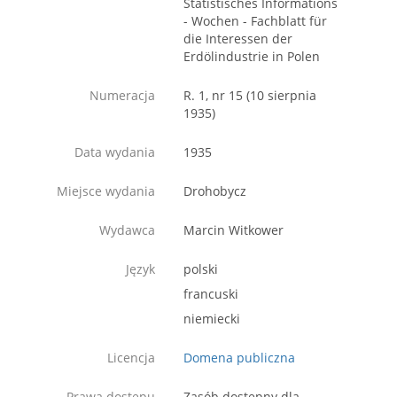
Statistisches Informations
- Wochen - Fachblatt für
die Interessen der
Erdölindustrie in Polen
Numeracja
R. 1, nr 15 (10 sierpnia
1935)
Data wydania
1935
Miejsce wydania
Drohobycz
Wydawca
Marcin Witkower
Język
polski
francuski
niemiecki
Licencja
Domena publiczna
Prawa dostępu
Zasób dostępny dla