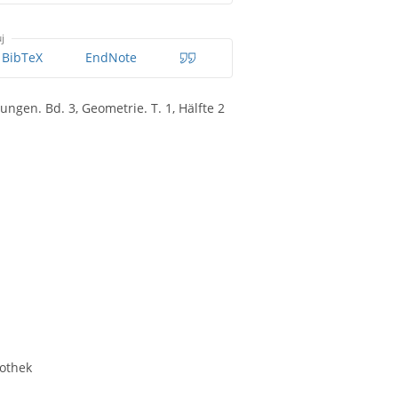
j
BibTeX
EndNote
gen. Bd. 3, Geometrie. T. 1, Hälfte 2
iothek