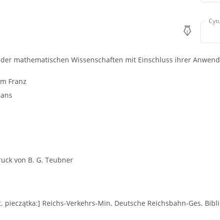
Cytu
 der mathematischen Wissenschaften mit Einschluss ihrer Anwendun
lm Franz
Hans
ruck von B. G. Teubner
t. pieczątka:] Reichs-Verkehrs-Min. Deutsche Reichsbahn-Ges. Bibl