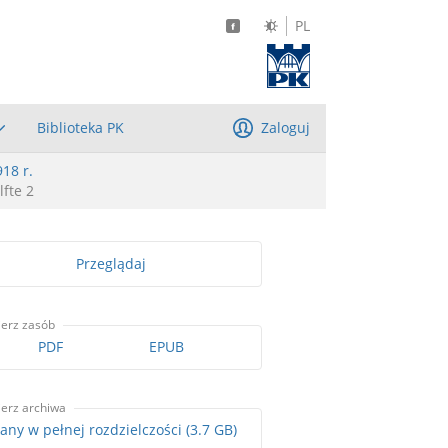
PL
Biblioteka PK
Zaloguj
918 r.
fte 2
Przeglądaj
ierz zasób
PDF
EPUB
ierz archiwa
Skany w pełnej rozdzielczości (3.7 GB)