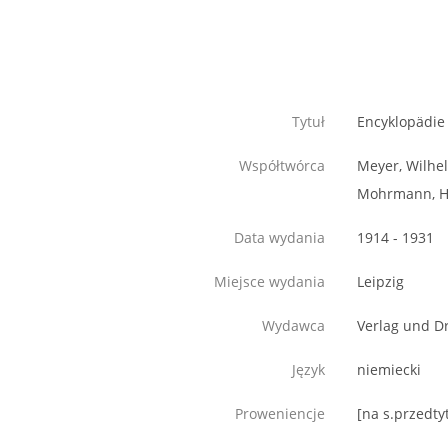
Tytuł
Encyklopädie
Współtwórca
Meyer, Wilhe
Mohrmann, 
Data wydania
1914 - 1931
Miejsce wydania
Leipzig
Wydawca
Verlag und D
Język
niemiecki
Proweniencje
[na s.przedty