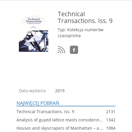
Technical
Transactions. Iss. 9
Typ: Kolekcja numerów
czasopisma
Data wydania
2019
NAJWIĘCEJ POBRAŃ
Technical Transactions. Iss. 9
2131
Analysis of guyed lattice masts considering various types of mast shaft geometrical imperfections
1342
Houses and skyscrapers of Manhattan – a horizontal or vertical city?
1084