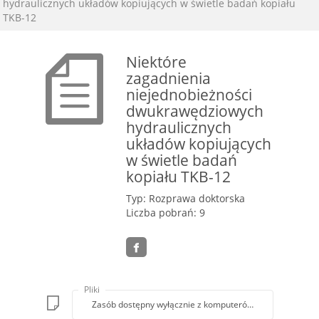
hydraulicznych układów kopiujących w świetle badań kopiału
TKB-12
Niektóre
zagadnienia
niejednobieżności
dwukrawędziowych
hydraulicznych
układów kopiujących
w świetle badań
kopiału TKB-12
Typ: Rozprawa doktorska
Liczba pobrań: 9
Pliki
Zasób dostępny wyłącznie z komputerów Biblioteki PK