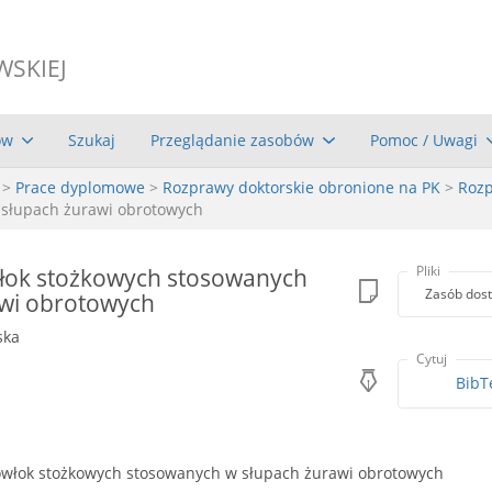
WSKIEJ
ów
Szukaj
Przeglądanie zasobów
Pomoc / Uwagi
>
Prace dyplomowe
>
Rozprawy doktorskie obronione na PK
>
Rozp
 słupach żurawi obrotowych
włok stożkowych stosowanych
Pliki
Zasób dost
awi obrotowych
ska
Cytuj
BibT
owłok stożkowych stosowanych w słupach żurawi obrotowych