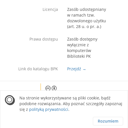
Licencja
Zasób udostępniany
w ramach tzw.
dozwolonego użytku
(art. 28 u. o pr. a.)
Prawa dostępu
Zasób dostępny
wyłącznie z
komputerów
Biblioteki PK
Link do katalogu BPK
Przejdź →
Except where otherwise noted, content on this
Na stronie wykorzystywane są pliki cookie, bądź
site is licensed under a Creative Commons
Attribution 4.0 International license.
podobne rozwiązania. Aby poznać szczegóły zapoznaj
się z
polityką prywatności
.
Rozumiem