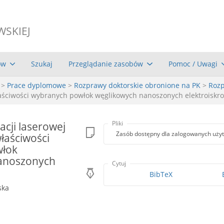
WSKIEJ
ów
Szukaj
Przeglądanie zasobów
Pomoc / Uwagi
>
Prace dyplomowe
>
Rozprawy doktorskie obronione na PK
>
Rozp
właściwości wybranych powłok węglikowych nanoszonych elektroiskr
cji laserowej
Pliki
Zasób dostępny dla zalogowanych uży
właściwości
włok
anoszonych
Cytuj
BibTeX
ska