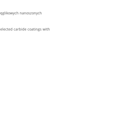
 węglikowych nanoszonych
selected carbide coatings with