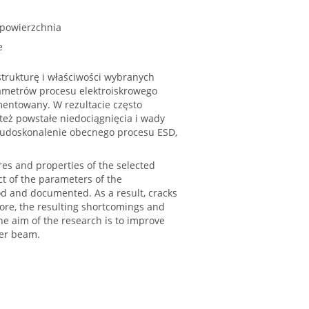
 powierzchnia
e
trukturę i właściwości wybranych
ametrów procesu elektroiskrowego
mentowany. W rezultacie często
też powstałe niedociągnięcia i wady
t udoskonalenie obecnego procesu ESD,
res and properties of the selected
ct of the parameters of the
od and documented. As a result, cracks
ore, the resulting shortcomings and
he aim of the research is to improve
ser beam.