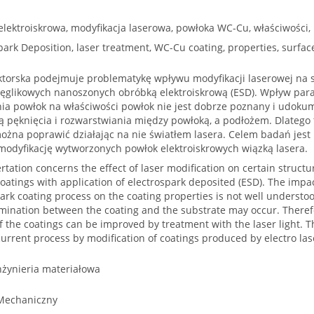
elektroiskrowa, modyfikacja laserowa, powłoka WC-Cu, właściwości,
park Deposition, laser treatment, WC-Cu coating, properties, surfac
ktorska podejmuje problematykę wpływu modyfikacji laserowej na s
ęglikowych nanoszonych obróbką elektroiskrową (ESD). Wpływ par
ia powłok na właściwości powłok nie jest dobrze poznany i udoku
ą pęknięcia i rozwarstwiania między powłoką, a podłożem. Dlatego 
ożna poprawić działając na nie światłem lasera. Celem badań jes
modyfikację wytworzonych powłok elektroiskrowych wiązką lasera.
rtation concerns the effect of laser modification on certain structu
oatings with application of electrospark deposited (ESD). The impa
ark coating process on the coating properties is not well understo
mination between the coating and the substrate may occur. Theref
f the coatings can be improved by treatment with the laser light. T
urrent process by modification of coatings produced by electro la
nżynieria materiałowa
Mechaniczny