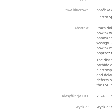
Słowa kluczowe
obróbka 
Electro S
Abstrakt
Praca do
powłok w
nanoszen
występuj
powłok m
poprzez 
The disse
carbide c
electrosp
and dela
defects o
the ESD c
Klasyfikacja PKT
792400 I
Wydział
Wydział 