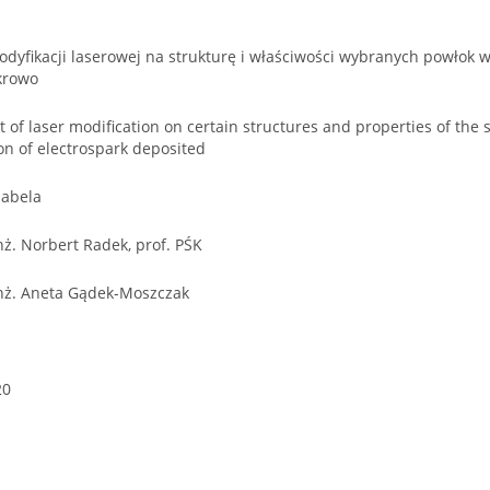
dyfikacji laserowej na strukturę i właściwości wybranych powłok
skrowo
t of laser modification on certain structures and properties of the 
on of electrospark deposited
Izabela
nż. Norbert Radek, prof. PŚK
inż. Aneta Gądek-Moszczak
20