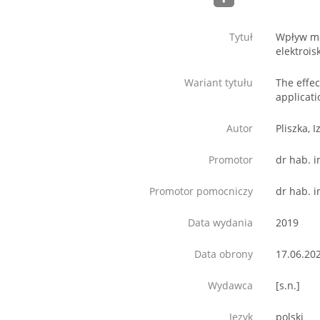
Tytuł
Wpływ mo
elektroi
Wariant tytułu
The effec
applicati
Autor
Pliszka, 
Promotor
dr hab. i
Promotor pomocniczy
dr hab. 
Data wydania
2019
Data obrony
17.06.20
Wydawca
[s.n.]
Język
polski