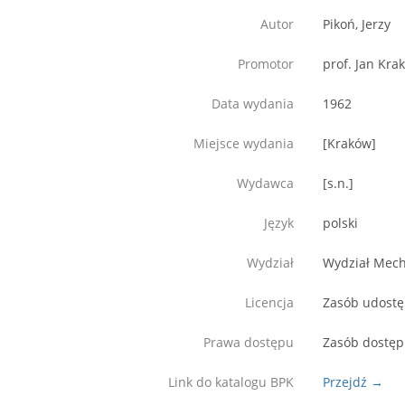
Autor
Pikoń, Jerzy
Promotor
prof. Jan Kra
Data wydania
1962
Miejsce wydania
[Kraków]
Wydawca
[s.n.]
Język
polski
Wydział
Wydział Mech
Licencja
Zasób udostęp
Prawa dostępu
Zasób dostęp
Link do katalogu BPK
Przejdź →