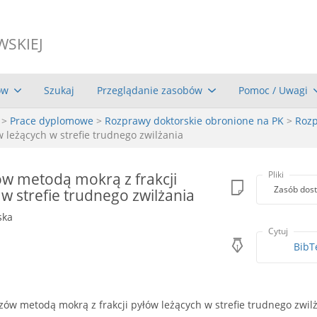
WSKIEJ
ów
Szukaj
Przeglądanie zasobów
Pomoc / Uwagi
>
Prace dyplomowe
>
Rozprawy doktorskie obronione na PK
>
Rozp
 leżących w strefie trudnego zwilżania
w metodą mokrą z frakcji
Pliki
Zasób dost
w strefie trudnego zwilżania
ska
Cytuj
BibT
ów metodą mokrą z frakcji pyłów leżących w strefie trudnego zwil