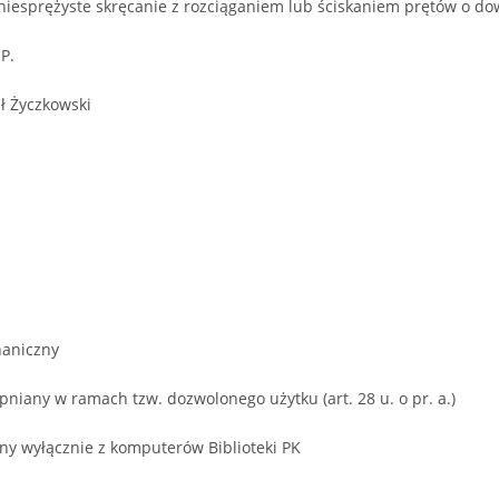
niesprężyste skręcanie z rozciąganiem lub ściskaniem prętów o d
P.
ł Życzkowski
aniczny
niany w ramach tzw. dozwolonego użytku (art. 28 u. o pr. a.)
ny wyłącznie z komputerów Biblioteki PK