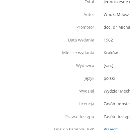
Tytuł
Jednoczesne 
Autor
Wnuk, Miłosz 
Promotor
doc. dr Micha
Data wydania
1962
Miejsce wydania
Kraków
Wydawca
[s.n.]
Język
polski
Wydział
Wydział Mech
Licencja
Zasób udostęp
Prawa dostępu
Zasób dostęp
Link do katalogu BPK
Przejdź →