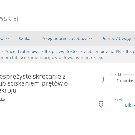
WSKIEJ
ów
Szukaj
Przeglądanie zasobów
Pomoc / Uwagi
>
Prace dyplomowe
>
Rozprawy doktorskie obronione na PK
>
Rozp
ganiem lub ściskaniem prętów o dowolnym przekroju
esprężyste skręcanie z
Pliki
Zasób dost
ub ściskaniem prętów o
kroju
Cytuj
ska
BibT