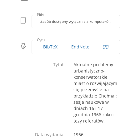
Pliki
Zasób dostępny wyłącznie z komputerów Biblioteki PK
Cytuj
BibTeX
EndNote
Tytuł
Aktualne problemy
urbanistyczno-
konserwatorskie
miast o rozwijającym
się przemyśle na
przykładzie Chełma :
sesja naukowa w
dniach 16 i 17
grudnia 1966 roku :
tezy referatów.
Data wydania
1966