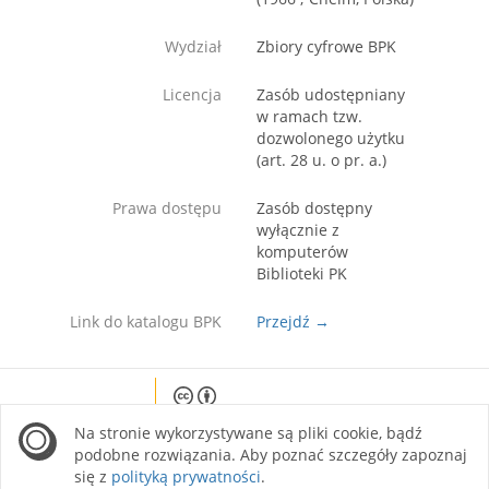
Wydział
Zbiory cyfrowe BPK
Licencja
Zasób udostępniany
w ramach tzw.
dozwolonego użytku
(art. 28 u. o pr. a.)
Prawa dostępu
Zasób dostępny
wyłącznie z
komputerów
Biblioteki PK
Link do katalogu BPK
Przejdź →
Except where otherwise noted, content on this
Na stronie wykorzystywane są pliki cookie, bądź
site is licensed under a Creative Commons
Attribution 4.0 International license.
podobne rozwiązania. Aby poznać szczegóły zapoznaj
się z
polityką prywatności
.