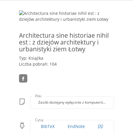
Architectura sine historiae nihil
est : z dziejów architektury i
urbanistyki ziem Łotwy
Typ: Książka
Liczba pobrań: 104
Pliki
Zasób dostępny wyłącznie z komputerów Biblioteki PK
Cytuj
BibTeX
EndNote