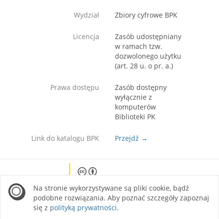
Wydział
Zbiory cyfrowe BPK
Licencja
Zasób udostępniany
w ramach tzw.
dozwolonego użytku
(art. 28 u. o pr. a.)
Prawa dostępu
Zasób dostępny
wyłącznie z
komputerów
Biblioteki PK
Link do katalogu BPK
Przejdź →
Except where otherwise noted, content on this
Na stronie wykorzystywane są pliki cookie, bądź
site is licensed under a Creative Commons
Attribution 4.0 International license.
podobne rozwiązania. Aby poznać szczegóły zapoznaj
się z
polityką prywatności
.