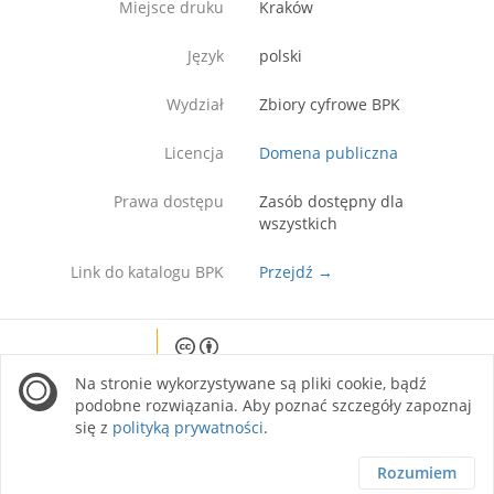
Miejsce druku
Kraków
Język
polski
Wydział
Zbiory cyfrowe BPK
Licencja
Domena publiczna
Prawa dostępu
Zasób dostępny dla
wszystkich
Link do katalogu BPK
Przejdź →
Except where otherwise noted, content on this
Na stronie wykorzystywane są pliki cookie, bądź
site is licensed under a Creative Commons
Attribution 4.0 International license.
podobne rozwiązania. Aby poznać szczegóły zapoznaj
się z
polityką prywatności
.
Rozumiem