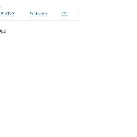
j
BibTeX
EndNote
902