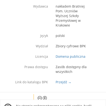
Wydawca
nakładem Bratniej
Pom. Uczniów
Wyższej Szkoły
Przemysłowej w
Krakowie
Język
polski
Wydział
Zbiory cyfrowe BPK
Licencja
Domena publiczna
Prawa dostępu
Zasób dostępny dla
wszystkich
Link do katalogu BPK
Przejdź →
Except where otherwise noted, content on this
Na stronie wykorzystywane są pliki cookie, bądź