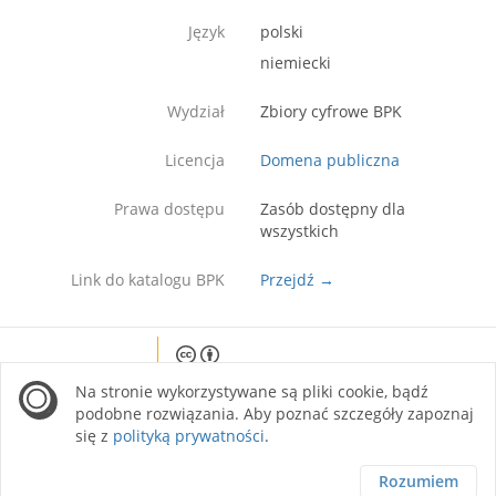
Język
polski
niemiecki
Wydział
Zbiory cyfrowe BPK
Licencja
Domena publiczna
Prawa dostępu
Zasób dostępny dla
wszystkich
Link do katalogu BPK
Przejdź →
Except where otherwise noted, content on this
Na stronie wykorzystywane są pliki cookie, bądź
site is licensed under a Creative Commons
Attribution 4.0 International license.
podobne rozwiązania. Aby poznać szczegóły zapoznaj
się z
polityką prywatności
.
Rozumiem