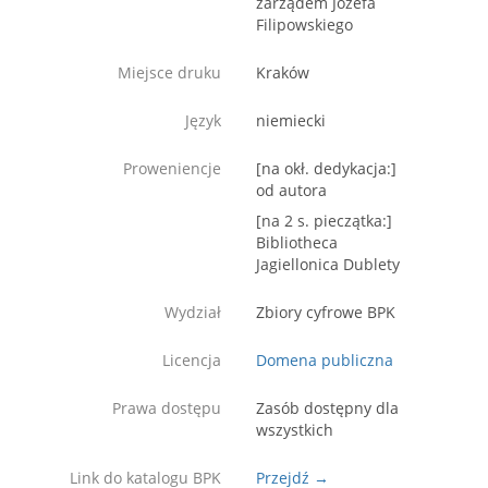
zarządem Józefa
Filipowskiego
Miejsce druku
Kraków
Język
niemiecki
Proweniencje
[na okł. dedykacja:]
od autora
[na 2 s. pieczątka:]
Bibliotheca
Jagiellonica Dublety
Wydział
Zbiory cyfrowe BPK
Licencja
Domena publiczna
Prawa dostępu
Zasób dostępny dla
wszystkich
Link do katalogu BPK
Przejdź →