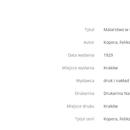
Tytuł
Malarstwo w P
Autor
Kopera, Felik
Data wydania
1929
Miejsce wydania
Kraków
Wydawca
druk i nakła
Drukarnia
Drukarnia N
Miejsce druku
Kraków
Tytuł serii
Kopera, Felik