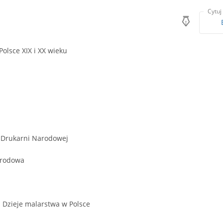
Cytuj
olsce XIX i XX wieku
s
d Drukarni Narodowej
arodowa
s Dzieje malarstwa w Polsce