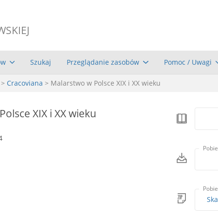
WSKIEJ
ów
Szukaj
Przeglądanie zasobów
Pomoc / Uwagi
>
Cracoviana
> Malarstwo w Polsce XIX i XX wieku
olsce XIX i XX wieku
4
Pobie
Pobie