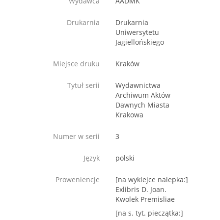
Wydawca
AADMK
Drukarnia
Drukarnia
Uniwersytetu
Jagiellońskiego
Miejsce druku
Kraków
Tytuł serii
Wydawnictwa
Archiwum Aktów
Dawnych Miasta
Krakowa
Numer w serii
3
Język
polski
Proweniencje
[na wyklejce nalepka:]
Exlibris D. Joan.
Kwolek Premisliae
[na s. tyt. pieczątka:]