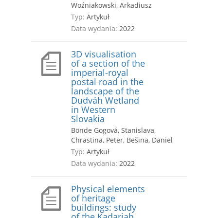
Woźniakowski, Arkadiusz
Typ:
Artykuł
Data wydania:
2022
3D visualisation
of a section of the
imperial-royal
postal road in the
landscape of the
Dudváh Wetland
in Western
Slovakia
Bönde Gogová, Stanislava,
Chrastina, Peter, Bešina, Daniel
Typ:
Artykuł
Data wydania:
2022
Physical elements
of heritage
buildings: study
of the Kadariah