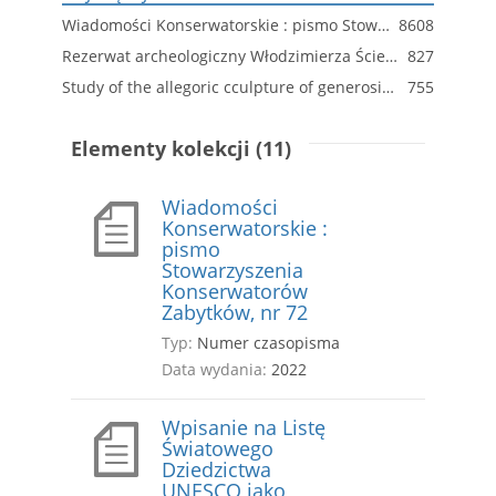
Wiadomości Konserwatorskie : pismo Stowarzyszenia Konserwatorów Zabytków, nr 72
8608
Rezerwat archeologiczny Włodzimierza Ściegiennego w Częstochowie-Rakowie – utracone dzieło polskiego modernizmu lat sześćdziesiątych
827
Study of the allegoric cculpture of generosity from the tombstone of Adam Hieronim Seniawski in the Castle Church of the Holy Trinity in Brzeżany
755
Elementy kolekcji (11)
Wiadomości
Konserwatorskie :
pismo
Stowarzyszenia
Konserwatorów
Zabytków, nr 72
Typ:
Numer czasopisma
Data wydania:
2022
Wpisanie na Listę
Światowego
Dziedzictwa
UNESCO jako