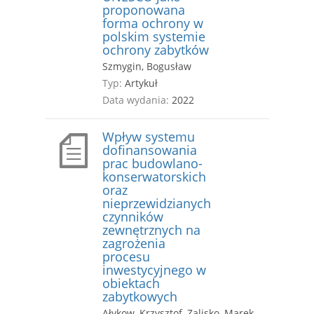
proponowana
forma ochrony w
polskim systemie
ochrony zabytków
Szmygin, Bogusław
Typ:
Artykuł
Data wydania:
2022
Wpływ systemu
dofinansowania
prac budowlano-
konserwatorskich
oraz
nieprzewidzianych
czynników
zewnętrznych na
zagrożenia
procesu
inwestycyjnego w
obiektach
zabytkowych
Ałykow, Krzysztof, Zalisko, Marek,