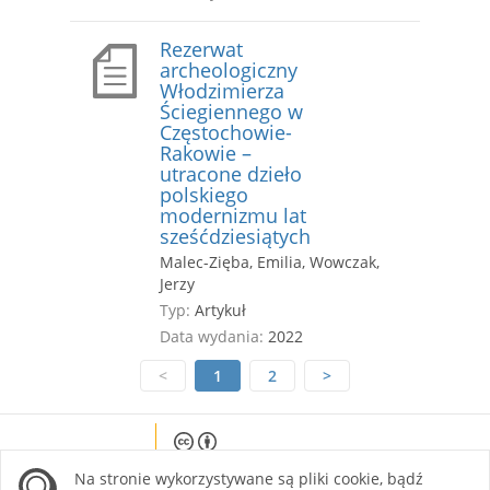
Rezerwat
archeologiczny
Włodzimierza
Ściegiennego w
Częstochowie-
Rakowie –
utracone dzieło
polskiego
modernizmu lat
sześćdziesiątych
Malec-Zięba, Emilia, Wowczak,
Jerzy
Typ:
Artykuł
Data wydania:
2022
<
1
2
>
Except where otherwise noted, content on this
Na stronie wykorzystywane są pliki cookie, bądź
site is licensed under a Creative Commons