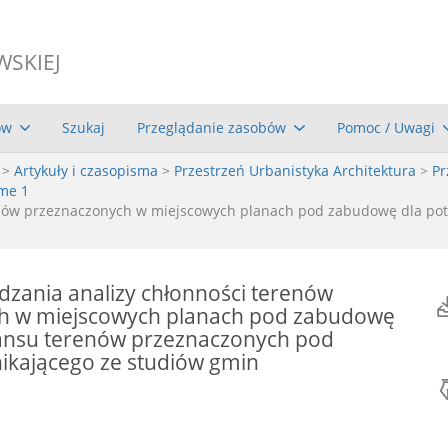
WSKIEJ
ów
Szukaj
Przeglądanie zasobów
Pomoc / Uwagi
>
Artykuły i czasopisma
>
Przestrzeń Urbanistyka Architektura
>
Pr
ume 1
enów przeznaczonych w miejscowych planach pod zabudowę dla po
zania analizy chłonności terenów
h w miejscowych planach pod zabudowę
lansu terenów przeznaczonych pod
ikającego ze studiów gmin