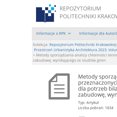
REPOZYTORIUM
POLITECHNIKI KRAKO
Informacje o RPK
Informacje dla Autor
Kolekcja:
Repozytorium Politechniki Krakowskiej
Przestrzeń Urbanistyka Architektura 2023, Vol
> Metody sporządzania analizy chłonności ter
zabudowę, wynikającego ze studiów gmin
Metody sporząd
przeznaczonyc
dla potrzeb bi
zabudowę, wyn
Typ: Artykuł
Liczba pobrań: 1834