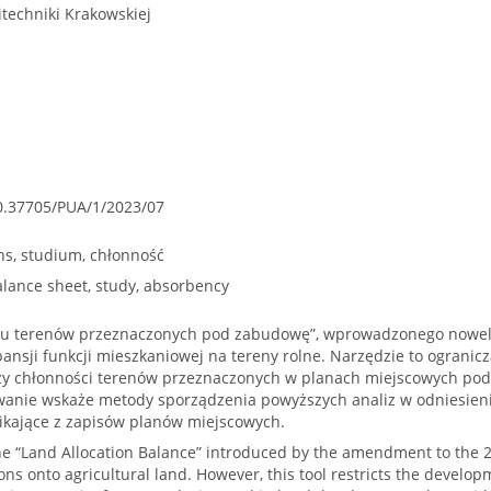
techniki Krakowskiej
10.37705/PUA/1/2023/07
ns, studium, chłonność
alance sheet, study, absorbency
u terenów przeznaczonych pod zabudowę”, wprowadzonego noweliz
ansji funkcji mieszkaniowej na tereny rolne. Narzędzie to ogranic
zy chłonności terenów przeznaczonych w planach miejscowych po
wanie wskaże metody sporządzenia powyższych analiz w odniesieni
ikające z zapisów planów miejscowych.
e “Land Allocation Balance” introduced by the amendment to the 2
ions onto agricultural land. However, this tool restricts the develo