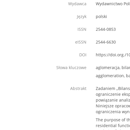
Wydawca
Wydawnictwo Poli
Język
polski
ISSN
2544-0853
eISSN
2544-6630
DOI
https://doi.org./
Słowa kluczowe
aglomeracja, bila
agglomeration, b
Abstrakt
Zadaniem „Bilans
ograniczenie eksp
powiązanie anali
Niniejsze opraco
ograniczenia wyn
The purpose of th
residential funct