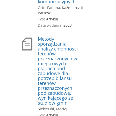
komunikacyjnych
Otto, Paulina, Kaźmierczak,
Bartosz
Typ:
Artykuł
Data wydania:
2023
Metody
sporządzania
analizy chłonności
terenów
przeznaczonych w
miejscowych
planach pod
zabudowę dla
potrzeb bilansu
terenów
przeznaczonych
pod zabudowę,
wynikającego ze
studiów gmin
Siekierski, Maciej
Typ:
Artykuł