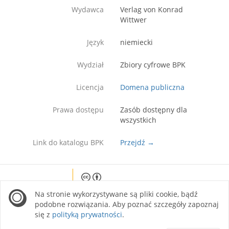
Wydawca
Verlag von Konrad
Wittwer
Język
niemiecki
Wydział
Zbiory cyfrowe BPK
Licencja
Domena publiczna
Prawa dostępu
Zasób dostępny dla
wszystkich
Link do katalogu BPK
Przejdź →
Except where otherwise noted, content on this
Na stronie wykorzystywane są pliki cookie, bądź
site is licensed under a Creative Commons
Attribution 4.0 International license.
podobne rozwiązania. Aby poznać szczegóły zapoznaj
się z
polityką prywatności
.