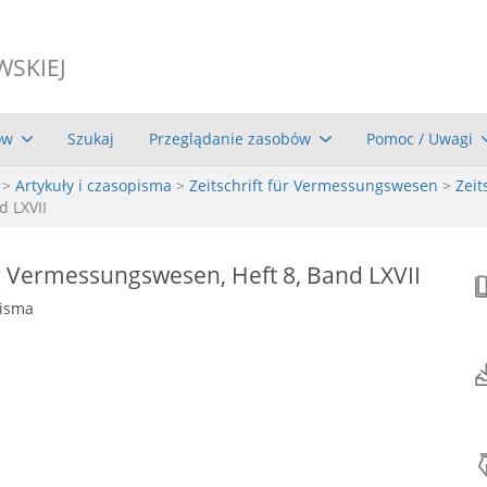
WSKIEJ
ów
Szukaj
Przeglądanie zasobów
Pomoc / Uwagi
>
Artykuły i czasopisma
>
Zeitschrift für Vermessungswesen
>
Zeit
d LXVII
ür Vermessungswesen, Heft 8, Band LXVII
pisma