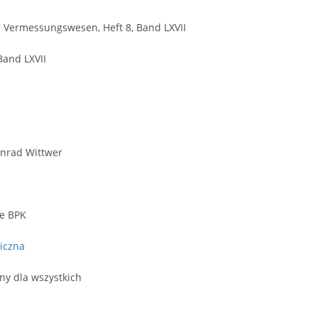
ür Vermessungswesen, Heft 8, Band LXVII
Band LXVII
onrad Wittwer
we BPK
iczna
ny dla wszystkich