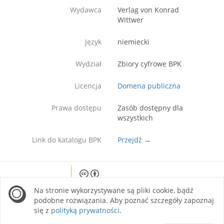
Wydawca
Verlag von Konrad
Wittwer
Język
niemiecki
Wydział
Zbiory cyfrowe BPK
Licencja
Domena publiczna
Prawa dostępu
Zasób dostępny dla
wszystkich
Link do katalogu BPK
Przejdź →
Except where otherwise noted, content on this
Na stronie wykorzystywane są pliki cookie, bądź
site is licensed under a Creative Commons
Attribution 4.0 International license.
podobne rozwiązania. Aby poznać szczegóły zapoznaj
się z
polityką prywatności
.