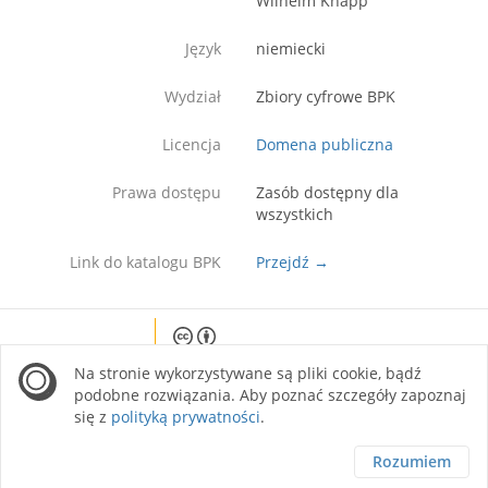
Wilhelm Knapp
Język
niemiecki
Wydział
Zbiory cyfrowe BPK
Licencja
Domena publiczna
Prawa dostępu
Zasób dostępny dla
wszystkich
Link do katalogu BPK
Przejdź →
Except where otherwise noted, content on this
Na stronie wykorzystywane są pliki cookie, bądź
site is licensed under a Creative Commons
Attribution 4.0 International license.
podobne rozwiązania. Aby poznać szczegóły zapoznaj
się z
polityką prywatności
.
Rozumiem