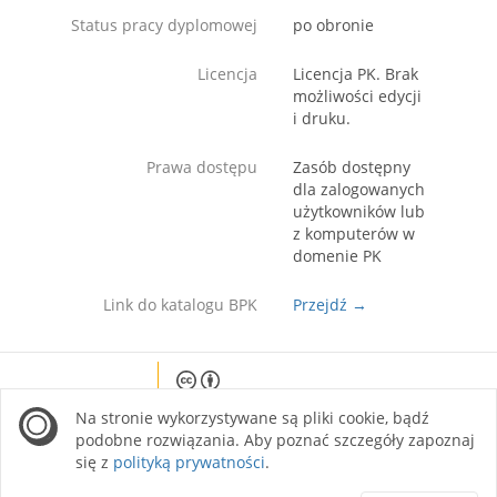
Status pracy dyplomowej
po obronie
Licencja
Licencja PK. Brak
możliwości edycji
i druku.
Prawa dostępu
Zasób dostępny
dla zalogowanych
użytkowników lub
z komputerów w
domenie PK
Link do katalogu BPK
Przejdź →
Except where otherwise noted, content on this
Na stronie wykorzystywane są pliki cookie, bądź
site is licensed under a Creative Commons
Attribution 4.0 International license.
podobne rozwiązania. Aby poznać szczegóły zapoznaj
się z
polityką prywatności
.