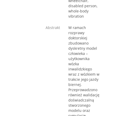
wheelchair,
disabled person,
whole-body
vibration
Abstrakt
W ramach
rozprawy
doktorskiej
zbudowano
dyskretny model
człowieka –
użytkownika
wózka
inwalidzkiego
wraz z wózkiem w
trakcie jego jazdy
biernej.
Przeprowadzono
również walidację
doświadczalną
stworzonego
modelu oraz
symulację