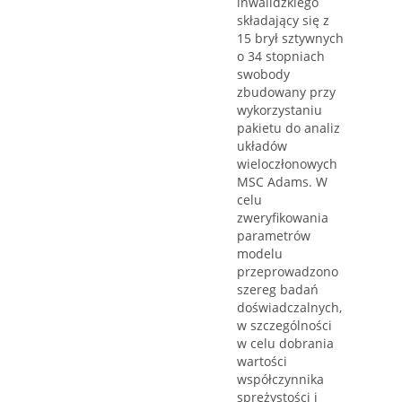
inwalidzkiego
składający się z
15 brył sztywnych
o 34 stopniach
swobody
zbudowany przy
wykorzystaniu
pakietu do analiz
układów
wieloczłonowych
MSC Adams. W
celu
zweryfikowania
parametrów
modelu
przeprowadzono
szereg badań
doświadczalnych,
w szczególności
w celu dobrania
wartości
współczynnika
sprężystości i