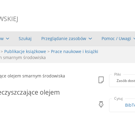
WSKIEJ
ów
Szukaj
Przeglądanie zasobów
Pomoc / Uwagi
>
Publikacje książkowe
>
Prace naukowe i książki
jem smarnym środowiska
Pliki
Zasób dost
eczyszczające olejem
Cytuj
BibT