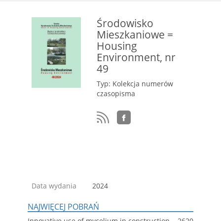
Środowisko
Mieszkaniowe =
Housing
Environment, nr
49
Typ: Kolekcja numerów
czasopisma
Data wydania
2024
NAJWIĘCEJ POBRAŃ
Innovative use of mycelium in construction
2620