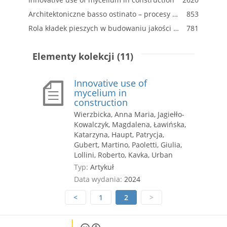
Architektoniczne basso ostinato – procesy mediacji pomiędzy tradycją a modernizacją w architekturze domów jednorodzinnych w Japonii, próba analizy
853
Rola kładek pieszych w budowaniu jakości przestrzeni publicznych i środowiska zamieszkania
781
Elementy kolekcji (11)
Innovative use of
mycelium in
construction
Wierzbicka, Anna Maria, Jagiełło-
Kowalczyk, Magdalena, Ławińska,
Katarzyna, Haupt, Patrycja,
Gubert, Martino, Paoletti, Giulia,
Lollini, Roberto, Kavka, Urban
Typ:
Artykuł
Data wydania:
2024
<
1
2
>