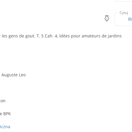
Cytuj
B
les gens de gout. T. 5 Cah. 4, Idées pour amateurs de jardins
c Auguste Leo
ion
we BPK
iczna