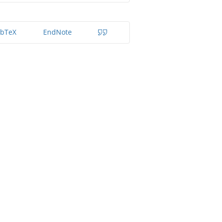
ibTeX
EndNote