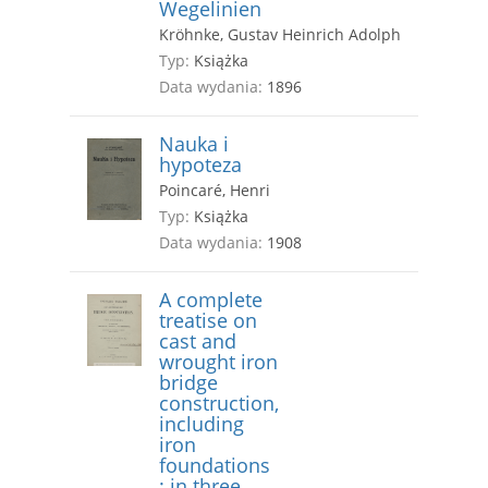
Wegelinien
Kröhnke, Gustav Heinrich Adolph
Typ:
Książka
Data wydania:
1896
Nauka i
hypoteza
Poincaré, Henri
Typ:
Książka
Data wydania:
1908
A complete
treatise on
cast and
wrought iron
bridge
construction,
including
iron
foundations
: in three