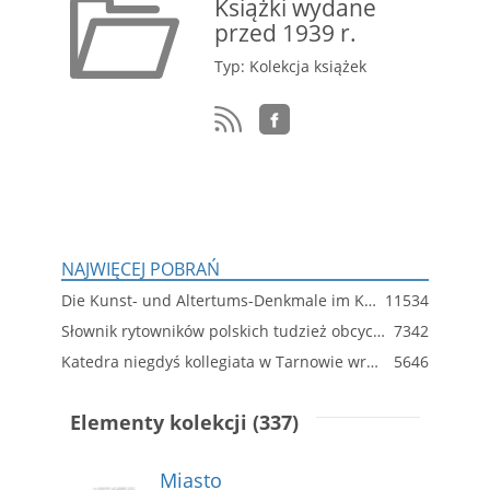
Książki wydane
przed 1939 r.
Typ: Kolekcja książek
NAJWIĘCEJ POBRAŃ
Die Kunst- und Altertums-Denkmale im Königreich Württemberg. Bd. 3, Jagstkreis (Ergänzungen)
11534
Słownik rytowników polskich tudzież obcych w Polsce osiadłych lub czasowo w niej pracujących
7342
Katedra niegdyś kollegiata w Tarnowie wraz z krótką wzmianką o innych kościołach tarnowskich : szkic historyczny na pamiątkę 500. rocznicy istnienia tegoż kościoła
5646
Elementy kolekcji (337)
Miasto