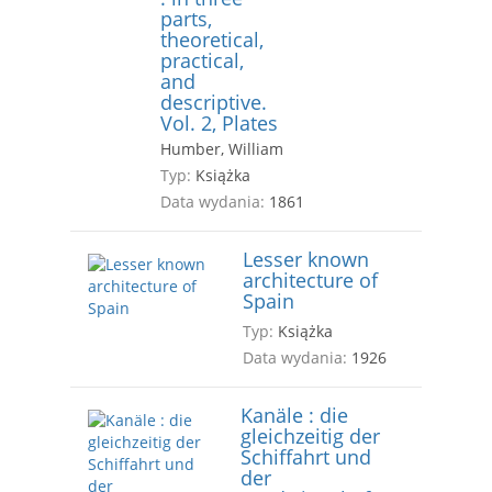
parts,
theoretical,
practical,
and
descriptive.
Vol. 2, Plates
Humber, William
Typ:
Książka
Data wydania:
1861
Lesser known
architecture of
Spain
Typ:
Książka
Data wydania:
1926
Kanäle : die
gleichzeitig der
Schiffahrt und
der