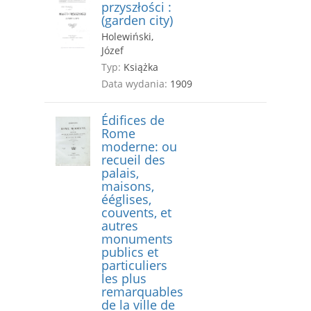
przyszłości :
(garden city)
Holewiński,
Józef
Typ:
Książka
Data wydania:
1909
Édifices de
Rome
moderne: ou
recueil des
palais,
maisons,
ééglises,
couvents, et
autres
monuments
publics et
particuliers
les plus
remarquables
de la ville de