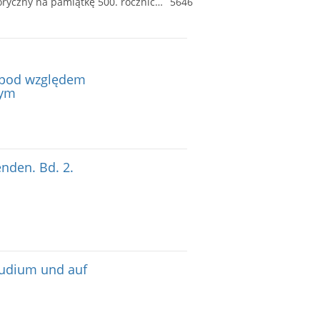
Katedra niegdyś kollegiata w Tarnowie wraz z krótką wzmianką o innych kościołach tarnowskich : szkic historyczny na pamiątkę 500. rocznicy istnienia tegoż kościoła
5646
 pod względem
nym
enden. Bd. 2.
tudium und auf