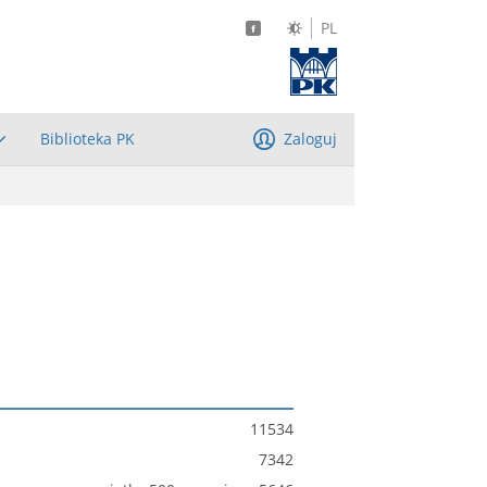
PL
Biblioteka PK
Zaloguj
11534
7342