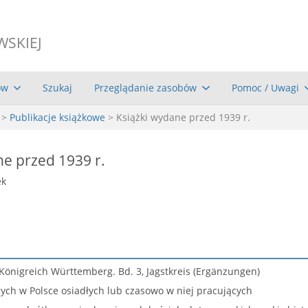
WSKIEJ
ów
Szukaj
Przeglądanie zasobów
Pomoc / Uwagi
>
Publikacje książkowe
> Książki wydane przed 1939 r.
ne przed 1939 r.
ek
önigreich Württemberg. Bd. 3, Jagstkreis (Ergänzungen)
cych w Polsce osiadłych lub czasowo w niej pracujących