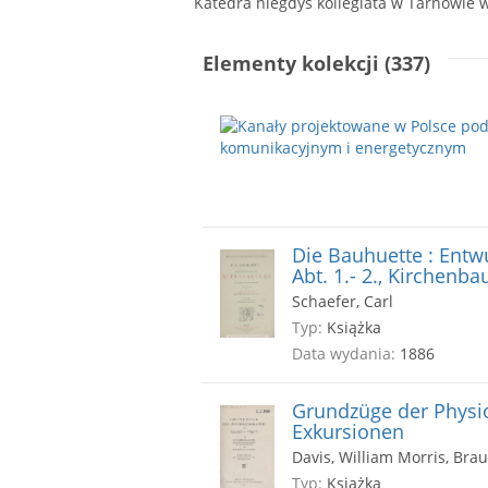
Elementy kolekcji (337)
Die Bauhuette : Entwu
Abt. 1.- 2., Kirchenb
Schaefer, Carl
Typ:
Książka
Data wydania:
1886
Grundzüge der Physi
Exkursionen
Davis, William Morris, Bra
Typ:
Książka