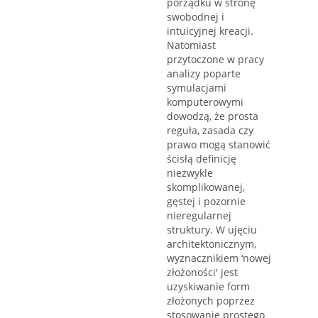
porządku w stronę
swobodnej i
intuicyjnej kreacji.
Natomiast
przytoczone w pracy
analizy poparte
symulacjami
komputerowymi
dowodzą, że prosta
reguła, zasada czy
prawo mogą stanowić
ścisłą definicję
niezwykle
skomplikowanej,
gęstej i pozornie
nieregularnej
struktury. W ujęciu
architektonicznym,
wyznacznikiem ‘nowej
złożoności' jest
uzyskiwanie form
złożonych poprzez
stosowanie prostego