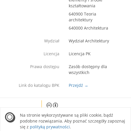
kształtowania
640900 Teoria
architektury
640000 Architektura
Wydział
Wydział Architektury
Licencja
Licencja PK
Prawa dostępu
Zasób dostępny dla
wszystkich
Link do katalogu BPK
Przejdź →
Except where otherwise noted, content on this
Na stronie wykorzystywane są pliki cookie, bądź
site is licensed under a Creative Commons
Attribution 4.0 International license.
podobne rozwiązania. Aby poznać szczegóły zapoznaj
się z
polityką prywatności
.