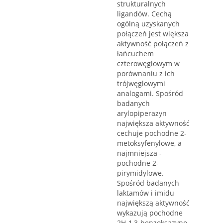
strukturalnych
ligandów. Cechą
ogólną uzyskanych
połączeń jest większa
aktywność połączeń z
łańcuchem
czterowęglowym w
porównaniu z ich
trójwęglowymi
analogami. Spośród
badanych
arylopiperazyn
największa aktywność
cechuje pochodne 2-
metoksyfenylowe, a
najmniejsza -
pochodne 2-
pirymidylowe.
Spośród badanych
laktamów i imidu
największą aktywność
wykazują pochodne
2H-1,3-benzoksazyno-