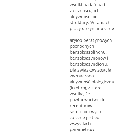
wyniki badań nad
zależnością ich
aktywności od
struktury. W ramach
pracy otrzymano serię
–
arylopiperazynowych
pochodnych
benzoksazolinonu,
benzoksazynonów i
benzoksazyndionu.
Dla związków została
wyznaczona
aktywność biologiczna
(in vitro), z której
wynika, że
powinowactwo do
receptorów
serotoninowych
zależne jest od
wszystkich
parametrów