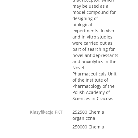
may be used as a
model compound for
designing of
biological
experiments. In vivo
and in vitro studies
were carried out as
part of searching for
novel antidepressants
and anxiolytics in the
Novel
Pharmaceuticals Unit
of the Institute of
Pharmacology of the
Polish Academy of
Sciences in Cracow.
Klasyfikacja PKT
252500 Chemia
organiczna
250000 Chemia